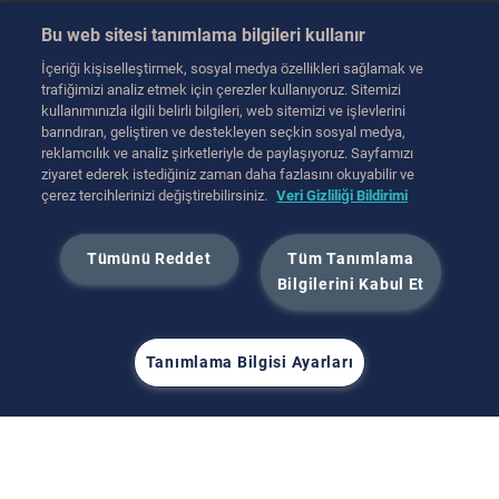
Remote Manipulation
Training
Bu web sitesi tanımlama bilgileri kullanır
Transfer
Training
İçeriği kişiselleştirmek, sosyal medya özellikleri sağlamak ve
Handling
trafiğimizi analiz etmek için çerezler kullanıyoruz. Sitemizi
İletişime geçin
kullanımınızla ilgili belirli bilgileri, web sitemizi ve işlevlerini
Transport
barındıran, geliştiren ve destekleyen seçkin sosyal medya,
reklamcılık ve analiz şirketleriyle de paylaşıyoruz. Sayfamızı
Hot Cell Equipment
ziyaret ederek istediğiniz zaman daha fazlasını okuyabilir ve
International (English)
çerez tercihlerinizi değiştirebilirsiniz.
Veri Gizliliği Bildirimi
Mart 2025
Tümünü Reddet
Tüm Tanımlama
Bilgilerini Kabul Et
Tanımlama Bilgisi Ayarları