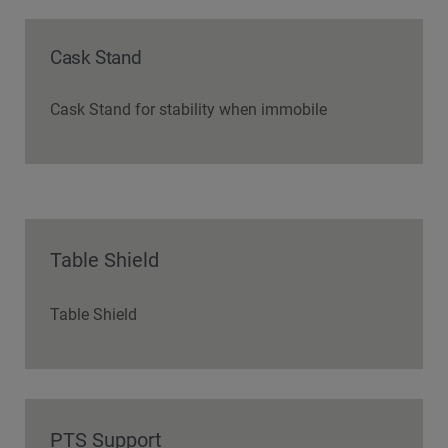
Cask Stand
Cask Stand for stability when immobile
Table Shield
Table Shield
PTS Support