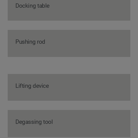
Docking table
Pushing rod
Lifting device
Degassing tool