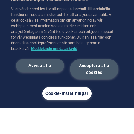
Training
Transfer
Vi använder cookies för att anpassa innehåll, tillhandahålla
Training
funktioner i sociala medier och för att analysera vår trafik. Vi
Handling
delar också viss information om din användning av vår
Kontakta oss
webbplats med utvalda sociala medier, reklam och
Transport
analysföretag som är värd för, utvecklar och erbjuder support
för vår webbplats och dess funktioner. Du kan läsa mer och
Hot Cell Equipment
ändra dina cookiepreferenser när som helst genom att
International (English)
besöka vår
Meddelande om dataskydd
juni 2023
Avvisa alla
Acceptera alla
cookies
Cookie-inställningar