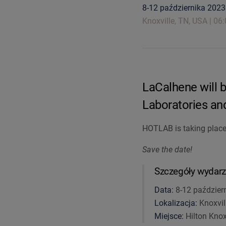
8-12 października 2023
Knoxville, TN, USA
06:
LaCalhene will b
Laboratories an
HOTLAB is taking place 
Save the date!
Szczegóły wydarz
Data:
8-12 paździer
Lokalizacja:
Knoxvil
Miejsce:
Hilton Knox