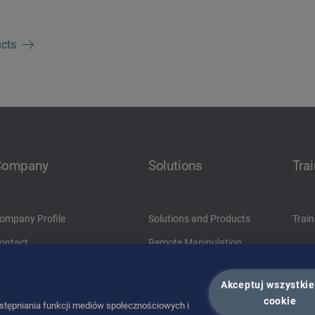
ucts
Company
Solutions
Tra
ompany Profile
Solutions and Products
Train
ontact
Remote Manipulation
Transfer
Akceptuj wszystkie 
Handling
cookie
stępniania funkcji mediów społecznościowych i
Transport