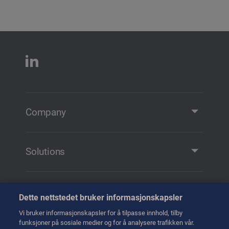
Company
Company Profile
Contact
Solutions
Solutions and Products
Remote Manipulation
Training
Dette nettstedet bruker informasjonskapsler
Transfer
Training
Vi bruker informasjonskapsler for å tilpasse innhold, tilby
Handling
funksjoner på sosiale medier og for å analysere trafikken vår.