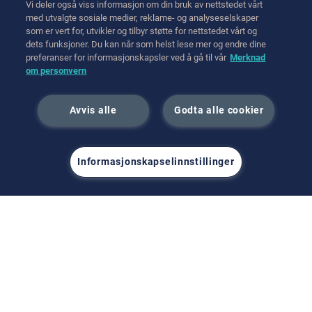
Ta kontakt med oss
Vi deler også viss informasjon om din bruk av nettstedet vårt
Transport
med utvalgte sosiale medier, reklame- og analyseselskaper
som er vert for, utvikler og tilbyr støtte for nettstedet vårt og
Hot Cell Equipment
dets funksjoner. Du kan når som helst lese mer og endre dine
International (English)
preferanser for informasjonskapsler ved å gå til vår
Merknad
om personvern
juni 2023
Avvis alle
Godta alle cookier
Informasjonskapselinnstillinger