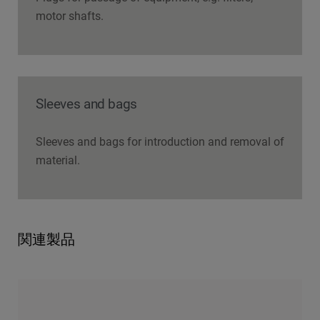
motor shafts.
Sleeves and bags
Sleeves and bags for introduction and removal of
material.
関連製品