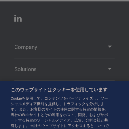
Company
Company Profile
Contact
Solutions
Solutions and Products
Remote Manipulation
このウェブサイトはクッキーを使用しています
Training
Transfer
Cookieを使用して、コンテンツをパーソナライズし、ソー
Training
シャルメディア機能を提供し、トラフィックを分析しま
Handling
す。 また、お客様のサイトの使用に関する特定の情報を、
お問い合わせ
当社のWebサイトとその運用をホスト、開発、およびサポ
Transport
ートする特定のソーシャルメディア、広告、分析会社と共
有します。 当社のウェブサイトにアクセスすると、いつで
Hot Cell Equipment