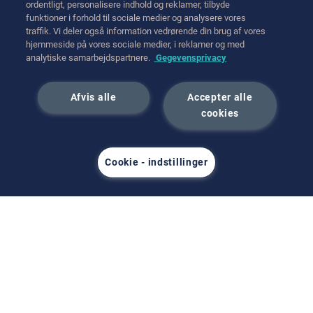
Tag kontakt til os
ordentligt, personalisere indhold og reklamer, tilbyde
Transport
funktioner i forhold til sociale medier og analysere vores
traffik. Vi deler også information vedrørende din brug af vores
Hot Cell Equipment
hjemmeside på vores sociale medier, i reklamer og med
International (English)
analytiske samarbejdspartnere.
Gegevensprivacy
juni 2023
Afvis alle
Accepter alle
cookies
Cookie - indstillinger