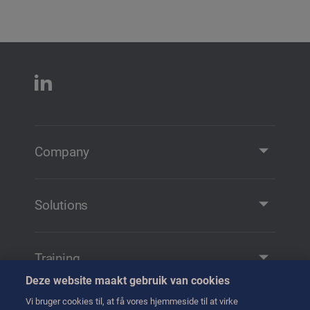
Company
Company Profile
Contact
Solutions
Solutions and Products
Remote Manipulation
Training
Transfer
Deze website maakt gebruik van cookies
Training
Handling
Vi bruger cookies til, at få vores hjemmeside til at virke