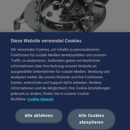
Diese Website verwendet Cookies
Wir verwenden Cookies, um Inhalte zu personalisieren,
Funktionen für soziale Medien bereitzustellen und unseren
The CEFE System
Traffic zu analysieren. Außerdem geben wir bestimmte
Informationen über Ihre Nutzung unserer Website an
ausgewählte Unternehmen für soziale Medien, Werbung und
A solution for large volume, wide diameter transfer
Analysen weiter, die unsere Website und ihre Funktionen
applications.
hosten, entwickeln und Support dafür anbieten. Weitere
Informationen und die Möglichkeit, Ihre Cookie-Einstellungen
jederzeit zu ändern, finden Sie in unserer Cookie-
Learn more about our CEFE System
Richtlinie
Cookie-Hinweis
Alle ablehnen
Alle Cookies
akzeptieren