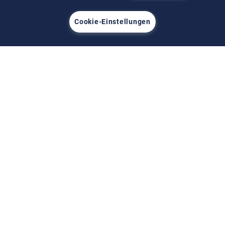
Cookie-Einstellungen
Watch and Discover MT200 TAO
A new generation manipulator, fully electrically powered
with software control.
Read more about MT200 TAO
Contact us
LaCalhene